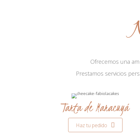
N
Ofrecemos una am
Prestamos servicios per
Tarta de Maracuyá
Haz tu pedido