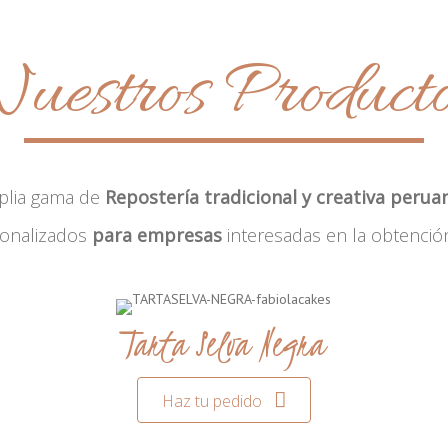
uestros Product
plia gama de
Repostería tradicional y creativa perua
sonalizados
para empresas
interesadas en la obtenció
Tarta Selva Negra
Haz tu pedido