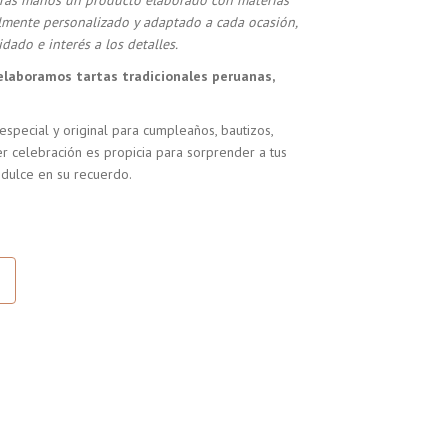
stras manos un producto elaborado con materias
almente personalizado y adaptado a cada ocasión,
dado e interés a los detalles.
elaboramos tartas tradicionales peruanas,
especial y original para cumpleaños, bautizos,
r celebración es propicia para sorprender a tus
 dulce en su recuerdo.