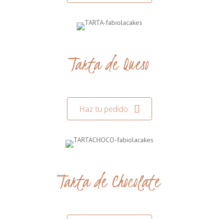
Tarta de Queso
Haz tu pedido
Tarta de Chocolate