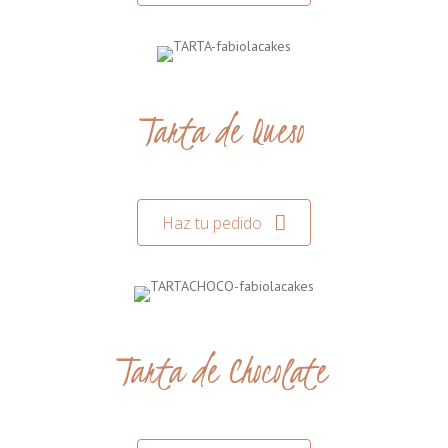
Tarta de Queso
Haz tu pedido
Tarta de Chocolate