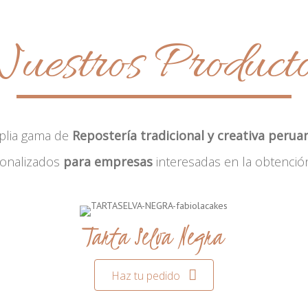
uestros Product
plia gama de
Repostería tradicional y creativa perua
sonalizados
para empresas
interesadas en la obtenció
Tarta Selva Negra
Haz tu pedido