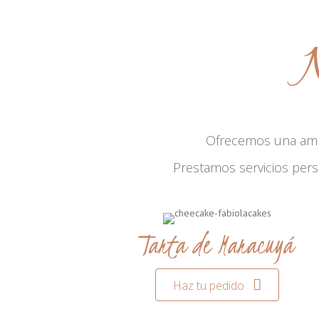
N
Ofrecemos una am
Prestamos servicios per
Tarta de Maracuyá
Haz tu pedido