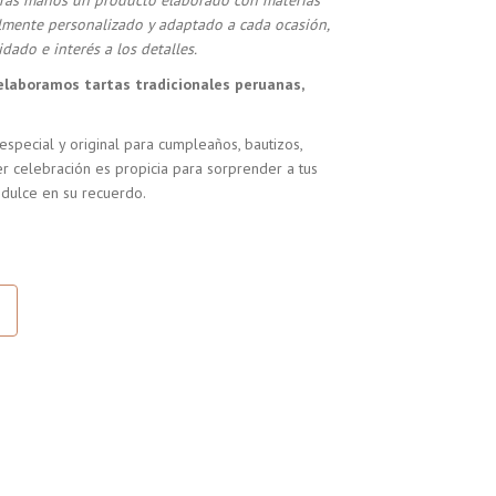
stras manos un producto elaborado con materias
almente personalizado y adaptado a cada ocasión,
dado e interés a los detalles.
elaboramos tartas tradicionales peruanas,
especial y original para cumpleaños, bautizos,
r celebración es propicia para sorprender a tus
 dulce en su recuerdo.