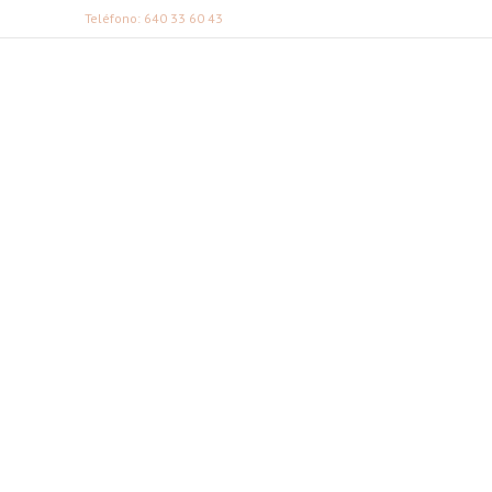
Teléfono: 640 33 60 43
FABI