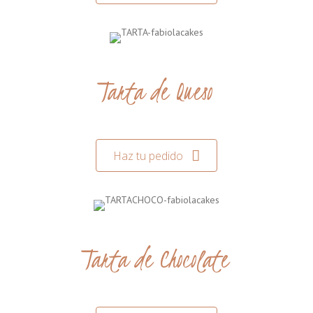
Tarta de Queso
Haz tu pedido
Tarta de Chocolate