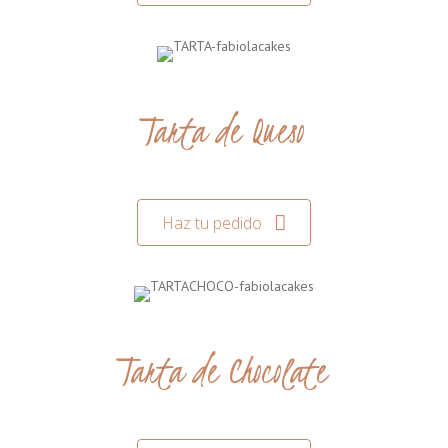
Tarta de Queso
Haz tu pedido
Tarta de Chocolate