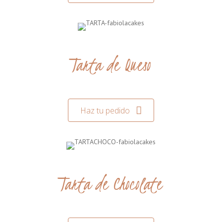
Tarta de Queso
Haz tu pedido
Tarta de Chocolate