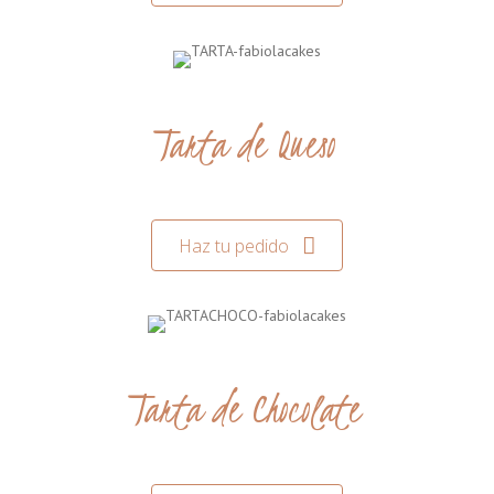
Tarta de Queso
Haz tu pedido
Tarta de Chocolate