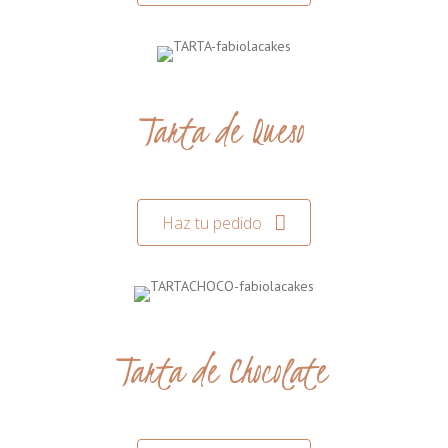
Tarta de Queso
Haz tu pedido
Tarta de Chocolate