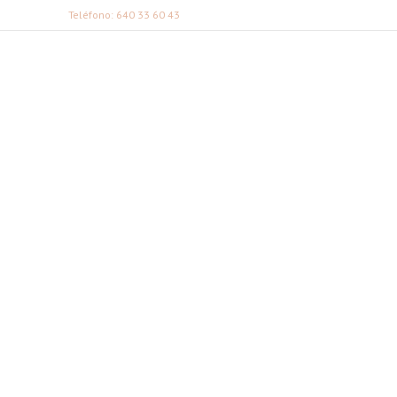
Teléfono: 640 33 60 43
FABI