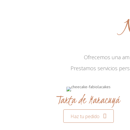
N
Ofrecemos una am
Prestamos servicios per
Tarta de Maracuyá
Haz tu pedido