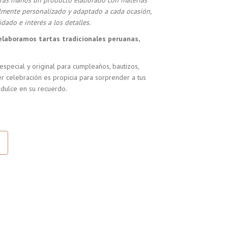
stras manos un producto elaborado con materias
almente personalizado y adaptado a cada ocasión,
dado e interés a los detalles.
elaboramos tartas tradicionales peruanas,
especial y original para cumpleaños, bautizos,
r celebración es propicia para sorprender a tus
 dulce en su recuerdo.