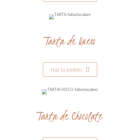
Tarta de Queso
Haz tu pedido
Tarta de Chocolate