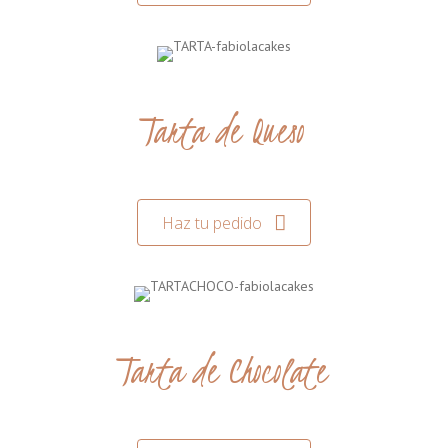
Tarta de Queso
Haz tu pedido
Tarta de Chocolate