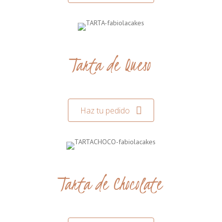
Tarta de Queso
Haz tu pedido
Tarta de Chocolate