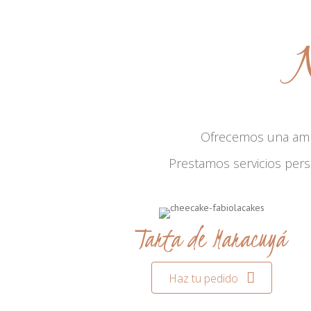
N
Ofrecemos una am
Prestamos servicios per
Tarta de Maracuyá
Haz tu pedido