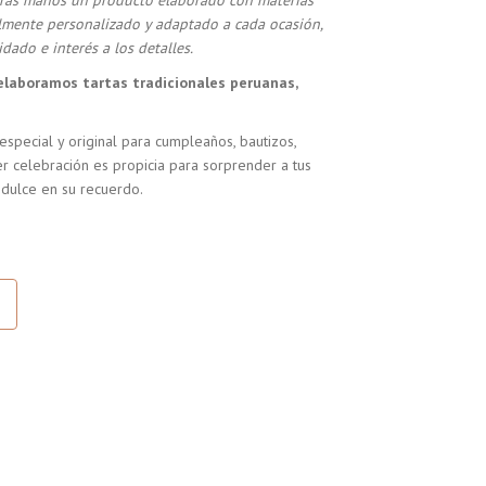
stras manos un producto elaborado con materias
almente personalizado y adaptado a cada ocasión,
dado e interés a los detalles.
elaboramos tartas tradicionales peruanas,
especial y original para cumpleaños, bautizos,
r celebración es propicia para sorprender a tus
 dulce en su recuerdo.