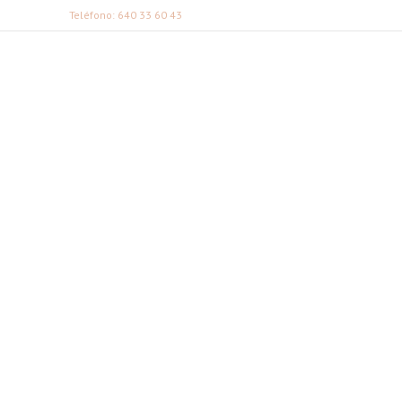
Teléfono: 640 33 60 43
FABI