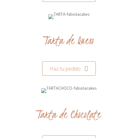
Tarta de Queso
Haz tu pedido
Tarta de Chocolate