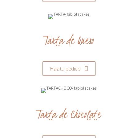
Tarta de Queso
Haz tu pedido
Tarta de Chocolate