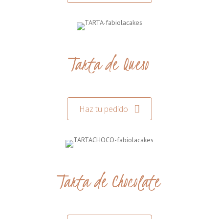
Tarta de Queso
Haz tu pedido
Tarta de Chocolate