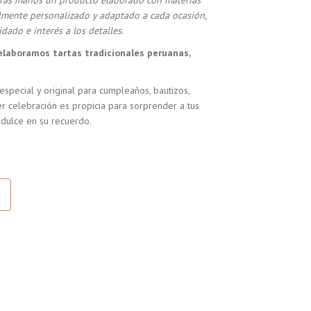
stras manos un producto elaborado con materias
almente personalizado y adaptado a cada ocasión,
dado e interés a los detalles.
elaboramos tartas tradicionales peruanas,
especial y original para cumpleaños, bautizos,
r celebración es propicia para sorprender a tus
 dulce en su recuerdo.