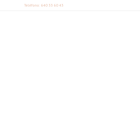
Teléfono: 640 33 60 43
FABI