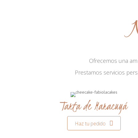
N
Ofrecemos una am
Prestamos servicios per
Tarta de Maracuyá
Haz tu pedido