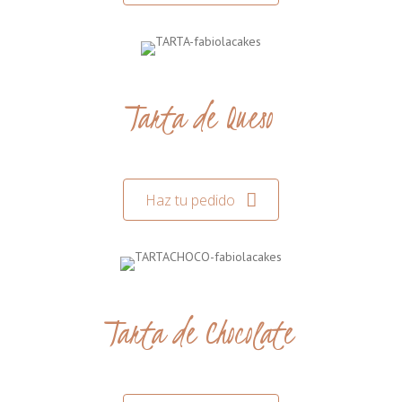
Tarta de Queso
Haz tu pedido
Tarta de Chocolate