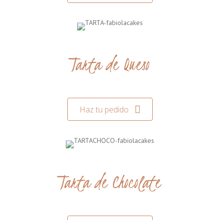
Tarta de Queso
Haz tu pedido
Tarta de Chocolate