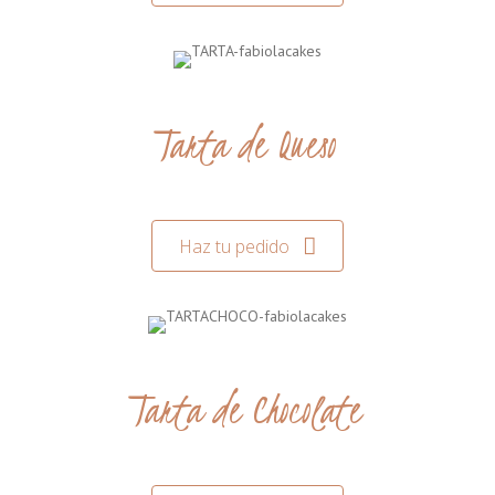
Tarta de Queso
Haz tu pedido
Tarta de Chocolate