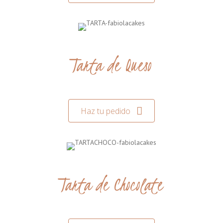
Tarta de Queso
Haz tu pedido
Tarta de Chocolate