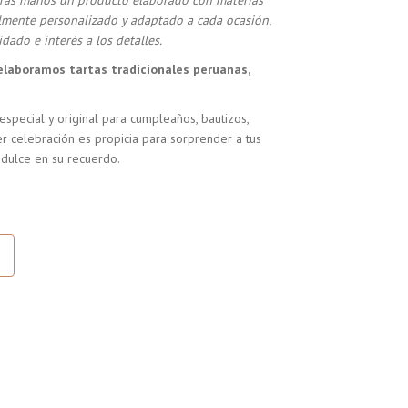
stras manos un producto elaborado con materias
almente personalizado y adaptado a cada ocasión,
dado e interés a los detalles.
elaboramos tartas tradicionales peruanas,
especial y original para cumpleaños, bautizos,
r celebración es propicia para sorprender a tus
 dulce en su recuerdo.