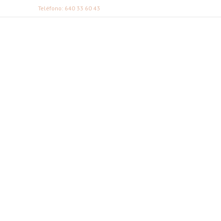
Teléfono: 640 33 60 43
FABI