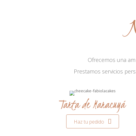
N
Ofrecemos una am
Prestamos servicios per
Tarta de Maracuyá
Haz tu pedido