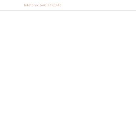
Teléfono: 640 33 60 43
FABI