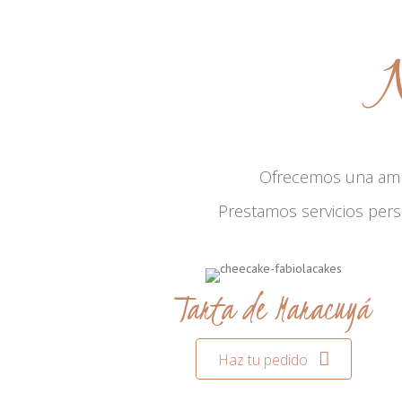
N
Ofrecemos una am
Prestamos servicios per
Tarta de Maracuyá
Haz tu pedido