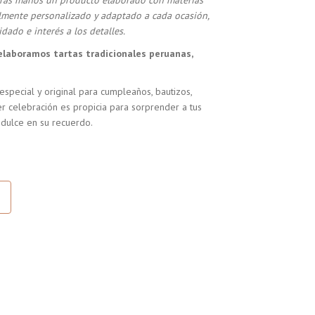
stras manos un producto elaborado con materias
almente personalizado y adaptado a cada ocasión,
dado e interés a los detalles.
elaboramos tartas tradicionales peruanas,
especial y original para cumpleaños, bautizos,
r celebración es propicia para sorprender a tus
 dulce en su recuerdo.