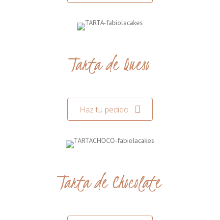
Tarta de Queso
Haz tu pedido
Tarta de Chocolate