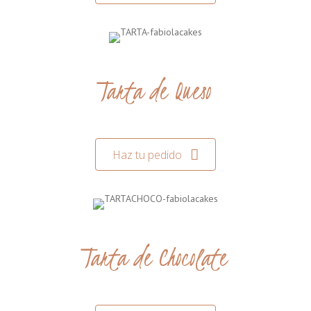
Tarta de Queso
Haz tu pedido
Tarta de Chocolate