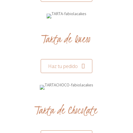
Tarta de Queso
Haz tu pedido
Tarta de Chocolate