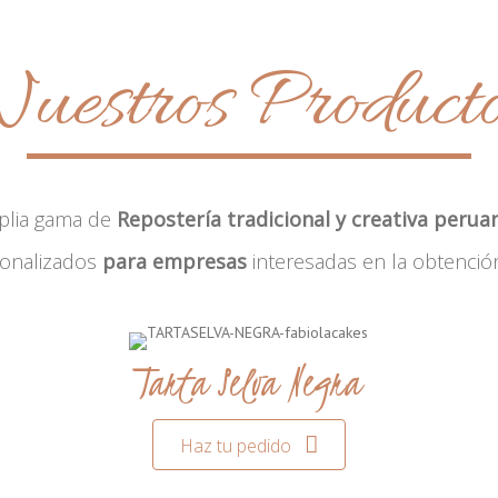
uestros Product
plia gama de
Repostería tradicional y creativa perua
sonalizados
para empresas
interesadas en la obtenció
Tarta Selva Negra
Haz tu pedido