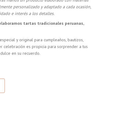
stras manos un producto elaborado con materias
almente personalizado y adaptado a cada ocasión,
dado e interés a los detalles.
elaboramos tartas tradicionales peruanas,
especial y original para cumpleaños, bautizos,
r celebración es propicia para sorprender a tus
 dulce en su recuerdo.