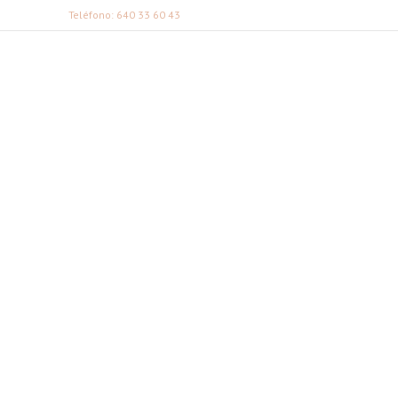
Teléfono: 640 33 60 43
FABI