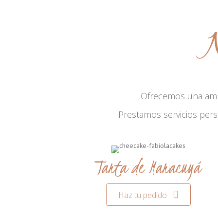
N
Ofrecemos una am
Prestamos servicios per
Tarta de Maracuyá
Haz tu pedido