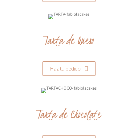
Tarta de Queso
Haz tu pedido
Tarta de Chocolate