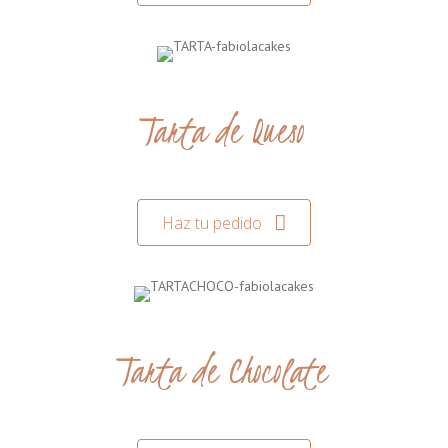
Tarta de Queso
Haz tu pedido
Tarta de Chocolate