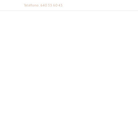
Teléfono: 640 33 60 43
FABI