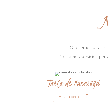
N
Ofrecemos una am
Prestamos servicios per
Tarta de Maracuyá
Haz tu pedido