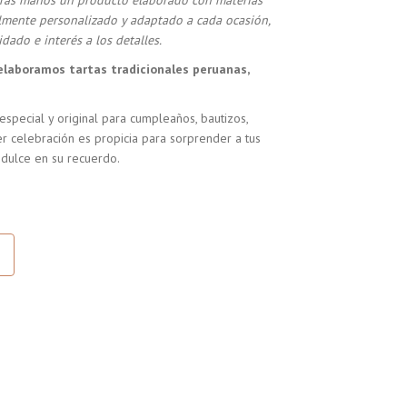
stras manos un producto elaborado con materias
almente personalizado y adaptado a cada ocasión,
dado e interés a los detalles.
elaboramos tartas tradicionales peruanas,
especial y original para cumpleaños, bautizos,
r celebración es propicia para sorprender a tus
 dulce en su recuerdo.