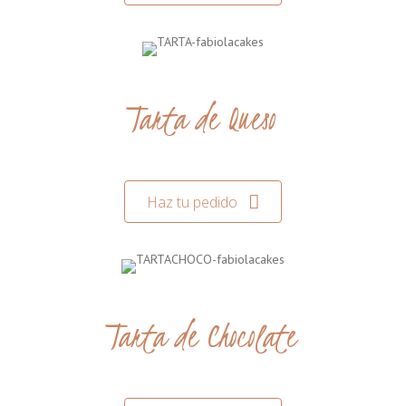
Tarta de Queso
Haz tu pedido
Tarta de Chocolate