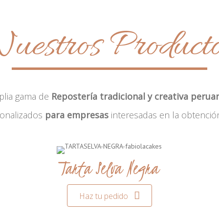
uestros Product
plia gama de
Repostería tradicional y creativa perua
sonalizados
para empresas
interesadas en la obtenció
Tarta Selva Negra
Haz tu pedido