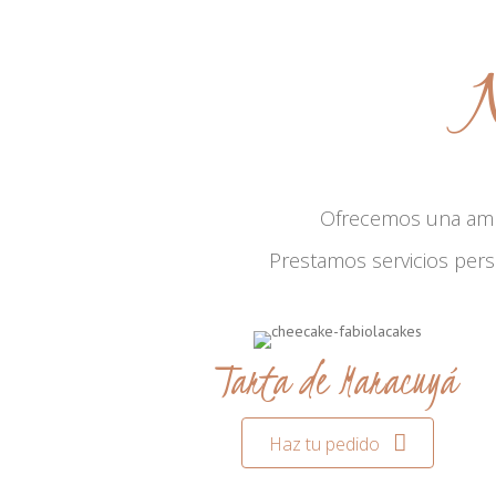
N
Ofrecemos una am
Prestamos servicios per
Tarta de Maracuyá
Haz tu pedido