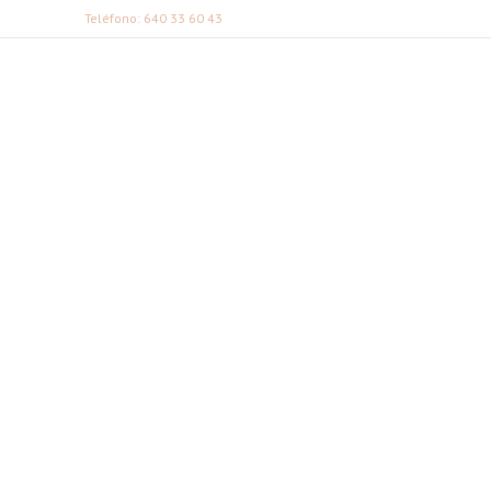
Teléfono: 640 33 60 43
FABI