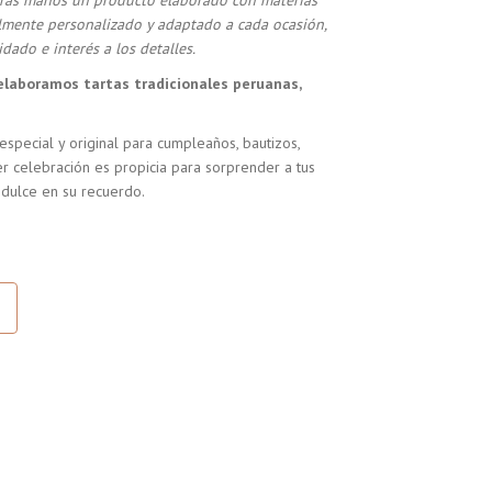
stras manos un producto elaborado con materias
almente personalizado y adaptado a cada ocasión,
dado e interés a los detalles.
elaboramos tartas tradicionales peruanas,
especial y original para cumpleaños, bautizos,
r celebración es propicia para sorprender a tus
 dulce en su recuerdo.