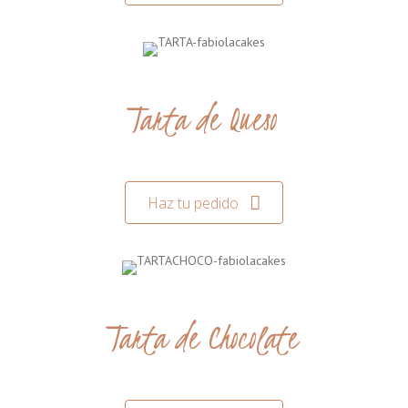
Tarta de Queso
Haz tu pedido
Tarta de Chocolate