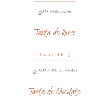
Tarta de Queso
Haz tu pedido
Tarta de Chocolate