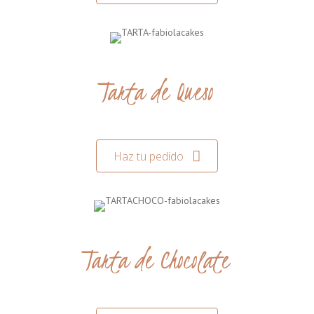
Tarta de Queso
Haz tu pedido
Tarta de Chocolate