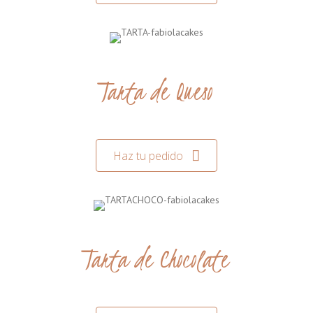
Tarta de Queso
Haz tu pedido
Tarta de Chocolate