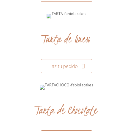
Tarta de Queso
Haz tu pedido
Tarta de Chocolate