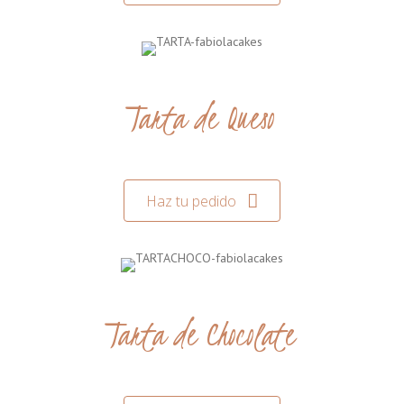
Tarta de Queso
Haz tu pedido
Tarta de Chocolate