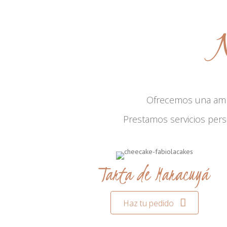
N
Ofrecemos una am
Prestamos servicios per
Tarta de Maracuyá
Haz tu pedido