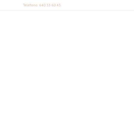
Teléfono: 640 33 60 43
FABI