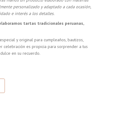
stras manos un producto elaborado con materias
almente personalizado y adaptado a cada ocasión,
dado e interés a los detalles.
elaboramos tartas tradicionales peruanas,
especial y original para cumpleaños, bautizos,
r celebración es propicia para sorprender a tus
 dulce en su recuerdo.