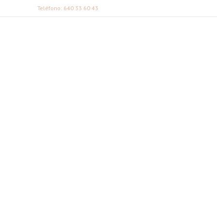
Teléfono: 640 33 60 43
FABI