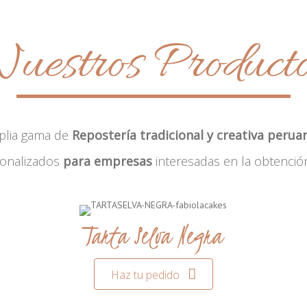
uestros Product
plia gama de
Repostería tradicional y creativa perua
sonalizados
para empresas
interesadas en la obtenció
Tarta Selva Negra
Haz tu pedido