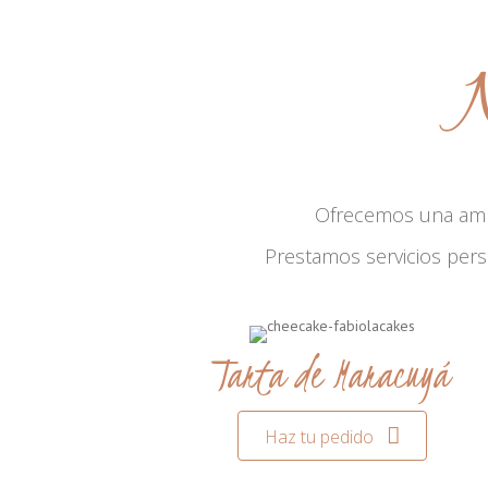
N
Ofrecemos una am
Prestamos servicios per
Tarta de Maracuyá
Haz tu pedido