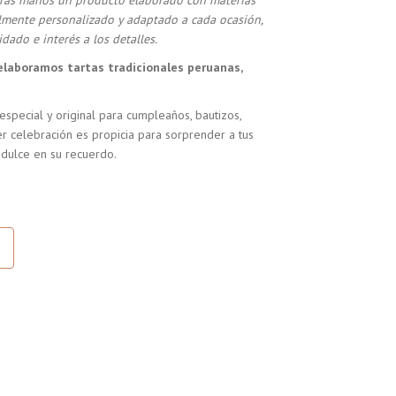
stras manos un producto elaborado con materias
almente personalizado y adaptado a cada ocasión,
dado e interés a los detalles.
elaboramos tartas tradicionales peruanas,
especial y original para cumpleaños, bautizos,
r celebración es propicia para sorprender a tus
 dulce en su recuerdo.