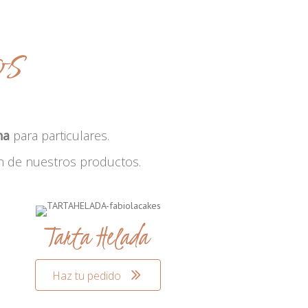
os
na
para particulares.
n de nuestros productos.
Tarta Helada
Haz tu pedido