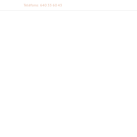
Teléfono: 640 33 60 43
FABI