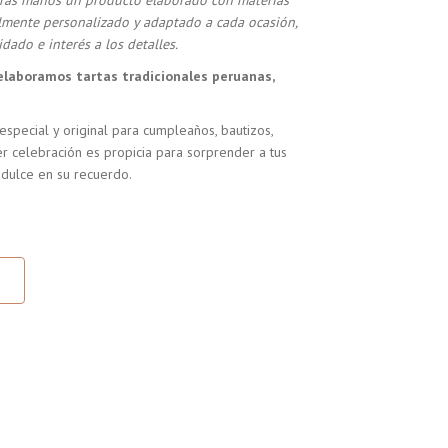
stras manos un producto elaborado con materias
almente personalizado y adaptado a cada ocasión,
dado e interés a los detalles.
elaboramos tartas tradicionales peruanas,
especial y original para cumpleaños, bautizos,
r celebración es propicia para sorprender a tus
 dulce en su recuerdo.