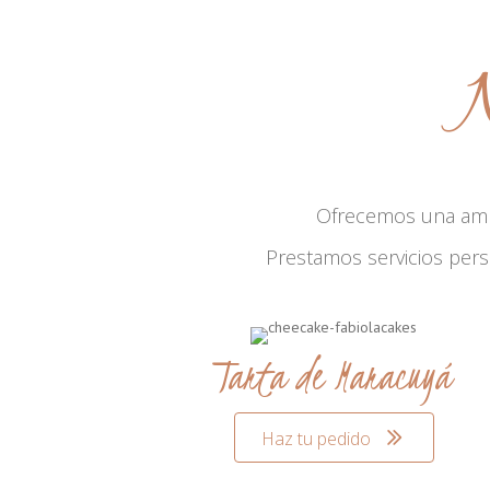
N
Ofrecemos una am
Prestamos servicios per
Tarta de Maracuyá
Haz tu pedido