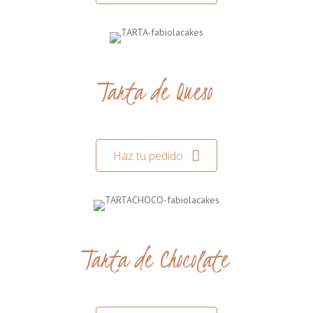
Tarta de Queso
Haz tu pedido
Tarta de Chocolate