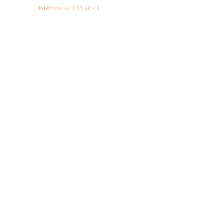
Teléfono: 640 33 60 43
FABI