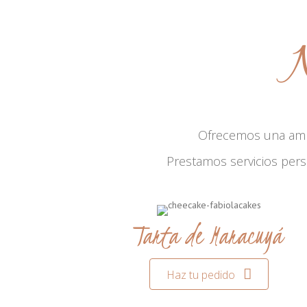
N
Ofrecemos una am
Prestamos servicios per
Tarta de Maracuyá
Haz tu pedido