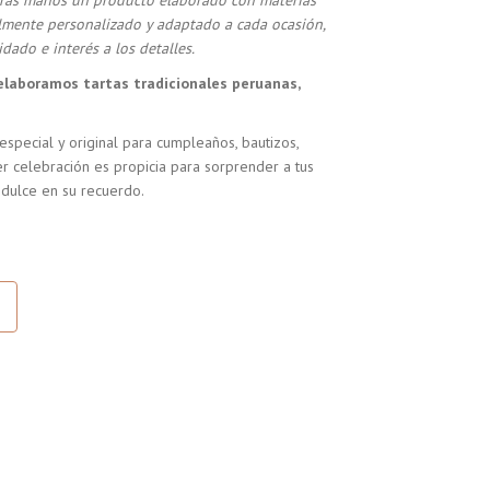
stras manos un producto elaborado con materias
almente personalizado y adaptado a cada ocasión,
dado e interés a los detalles.
elaboramos tartas tradicionales peruanas,
especial y original para cumpleaños, bautizos,
r celebración es propicia para sorprender a tus
 dulce en su recuerdo.