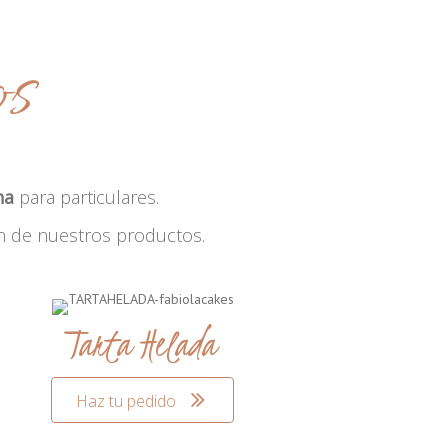
os
na
para particulares.
n de nuestros productos.
Tarta Helada
Haz tu pedido