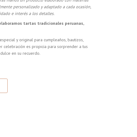
stras manos un producto elaborado con materias
almente personalizado y adaptado a cada ocasión,
dado e interés a los detalles.
elaboramos tartas tradicionales peruanas,
especial y original para cumpleaños, bautizos,
r celebración es propicia para sorprender a tus
 dulce en su recuerdo.