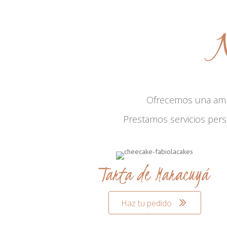
N
Ofrecemos una am
Prestamos servicios per
Tarta de Maracuyá
Haz tu pedido