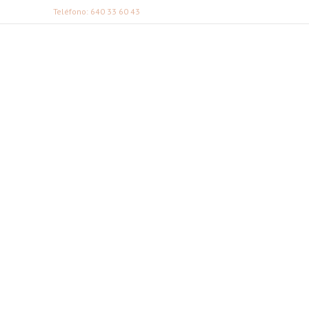
Teléfono: 640 33 60 43
FABI