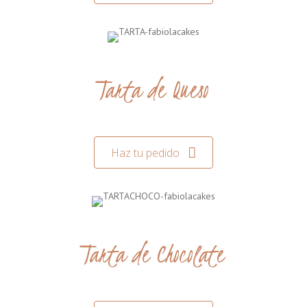
Tarta de Queso
Haz tu pedido
Tarta de Chocolate